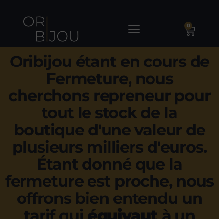
0
Oribijou étant en cours de
Fermeture, nous
cherchons repreneur pour
tout le stock de la
boutique d'une valeur de
plusieurs milliers d'euros.
Étant donné que la
fermeture est proche, nous
offrons bien entendu un
tarif qui
équivaut
à un