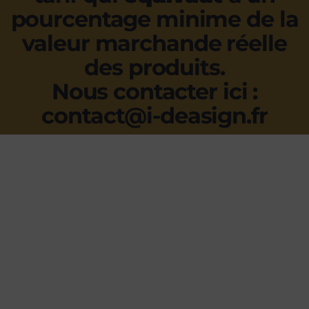
pourcentage minime de la
valeur marchande réelle
des produits.
Nous contacter ici :
contact@i-deasign.fr