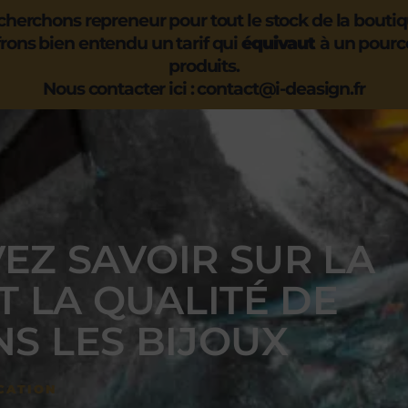
herchons repreneur pour tout le stock de la boutiqu
rons bien entendu un tarif qui
équivaut
à un pourc
produits.
Nous contacter ici : contact@i-deasign.fr
EZ SAVOIR SUR LA
T LA QUALITÉ DE
NS LES BIJOUX
CATION