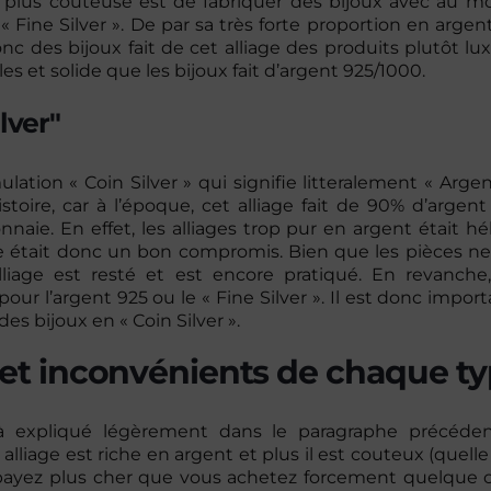
n plus couteuse est de fabriquer des bijoux avec au m
 Fine Silver ». De par sa très forte proportion en argen
donc des bijoux fait de cet alliage des produits plutôt lu
s et solide que les bijoux fait d’argent 925/1000.
lver"
ulation « Coin Silver » qui signifie litteralement « Arg
histoire, car à l’époque, cet alliage fait de 90% d’argen
naie. En effet, les alliages trop pur en argent était h
 était donc un bon compromis. Bien que les pièces ne s
lliage est resté et est encore pratiqué. En revanche
ur l’argent 925 ou le « Fine Silver ». Il est donc importa
des bijoux en « Coin Silver ».
et inconvénients de chaque ty
 expliqué légèrement dans le paragraphe précéde
lliage est riche en argent et plus il est couteux (quelle 
payez plus cher que vous achetez forcement quelque ch