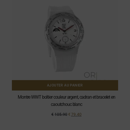
AJOUTER AU PANIER
Montre WWT boîtier couleur argent, cadran et bracelet en
caoutchouc blanc
€
105.90
€
79.40