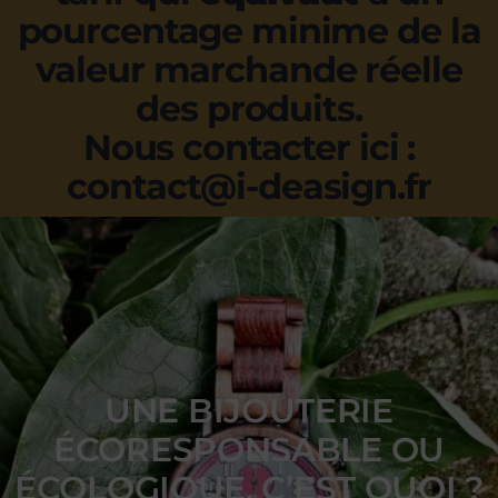
pourcentage minime de la
valeur marchande réelle
des produits.
Nous contacter ici :
contact@i-deasign.fr
UNE BIJOUTERIE
ÉCORESPONSABLE OU
ÉCOLOGIQUE, C’EST QUOI ?