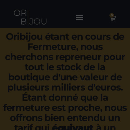
0
Oribijou étant en cours de
Fermeture, nous
cherchons repreneur pour
tout le stock de la
boutique d'une valeur de
plusieurs milliers d'euros.
Étant donné que la
fermeture est proche, nous
offrons bien entendu un
tarif qui
équivaut
à un