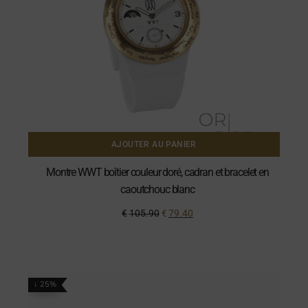
AJOUTER AU PANIER
Montre WWT boîtier couleur doré, cadran et bracelet en
caoutchouc blanc
€
105.90
€
79.40
↓ 25%