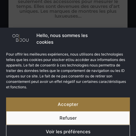
seulement des accessoires pour mesurer le
temps. Elles sont devenues des œuvres d’art
uniques. Les marques de montres les plus
luxueuses...
1 février 2023
Hello, nous sommes les
cookies
Pour offrir les meilleures expériences, nous utilisons des technologies
telles que les cookies pour stocker et/ou accéder aux informations des
appareils. Le fait de consentir à ces technologies nous permettra de
traiter des données telles que le comportement de navigation ou les ID
uniques sur ce site. Le fait de ne pas consentir ou de retirer son
consentement peut avoir un effet négatif sur certaines caractéristiques
et fonctions.
Accepter
Refuser
Voir les préférences